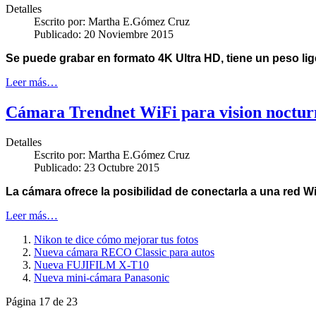
Detalles
Escrito por:
Martha E.Gómez Cruz
Publicado: 20 Noviembre 2015
Se puede grabar en formato 4K Ultra HD, tiene un peso lig
Leer más…
Cámara Trendnet WiFi para vision noctur
Detalles
Escrito por:
Martha E.Gómez Cruz
Publicado: 23 Octubre 2015
La cámara o
frece la posibilidad de conectarla a una red 
Leer más…
Nikon te dice cómo mejorar tus fotos
Nueva cámara RECO Classic para autos
Nueva FUJIFILM X-T10
Nueva mini-cámara Panasonic
Página 17 de 23