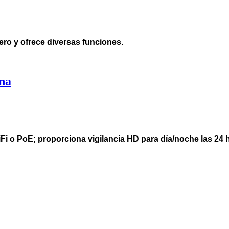
ero y ofrece diversas funciones.
na
WiFi o PoE; proporciona
vigilancia HD para día/noche las 24 