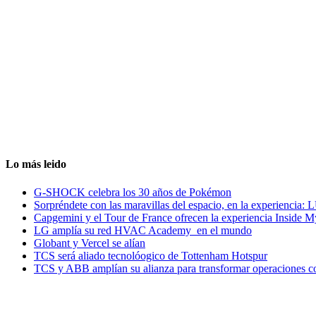
Lo más leido
G-SHOCK celebra los 30 años de Pokémon
Sorpréndete con las maravillas del espacio, en la experiencia
Capgemini y el Tour de France ofrecen la experiencia Inside 
LG amplía su red HVAC Academy en el mundo
Globant y Vercel se alían
TCS será aliado tecnolóogico de Tottenham Hotspur
TCS y ABB amplían su alianza para transformar operaciones c