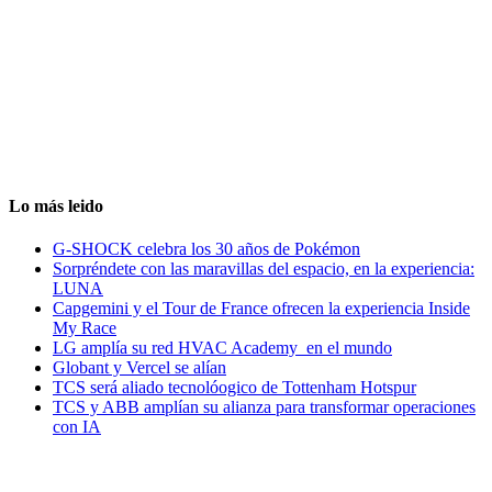
Lo más leido
G-SHOCK celebra los 30 años de Pokémon
Sorpréndete con las maravillas del espacio, en la experiencia:
LUNA
Capgemini y el Tour de France ofrecen la experiencia Inside
My Race
LG amplía su red HVAC Academy en el mundo
Globant y Vercel se alían
TCS será aliado tecnolóogico de Tottenham Hotspur
TCS y ABB amplían su alianza para transformar operaciones
con IA