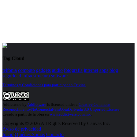
Tag Cloud
telfonia
computo
gadgets
audio
fotografia
internet
apps
blog
seguridad
infraestructura
software
Términos y Condiciones para participar en Trivias.
Addictware
by
Addictware
is licensed under a
Creative Commons
Reconocimiento-NoComercial-SinObraDerivada 3.0 Unported License
.
Creado a partir de la obra en
www.addictware.com.mx
.
Copyrights © 2026 All Rights Reserved by Canvas Inc.
Aviso de privacidad
Inicio
/
Quiénes Somos
/
Contacto