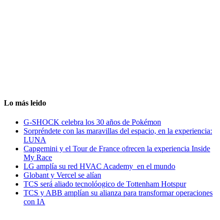
Lo más leido
G-SHOCK celebra los 30 años de Pokémon
Sorpréndete con las maravillas del espacio, en la experiencia:
LUNA
Capgemini y el Tour de France ofrecen la experiencia Inside
My Race
LG amplía su red HVAC Academy en el mundo
Globant y Vercel se alían
TCS será aliado tecnolóogico de Tottenham Hotspur
TCS y ABB amplían su alianza para transformar operaciones
con IA