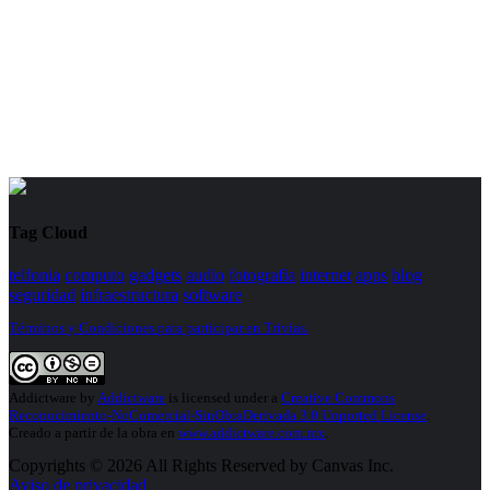
Tag Cloud
telfonia
computo
gadgets
audio
fotografia
internet
apps
blog
seguridad
infraestructura
software
Términos y Condiciones para participar en Trivias.
Addictware
by
Addictware
is licensed under a
Creative Commons
Reconocimiento-NoComercial-SinObraDerivada 3.0 Unported License
.
Creado a partir de la obra en
www.addictware.com.mx
.
Copyrights © 2026 All Rights Reserved by Canvas Inc.
Aviso de privacidad