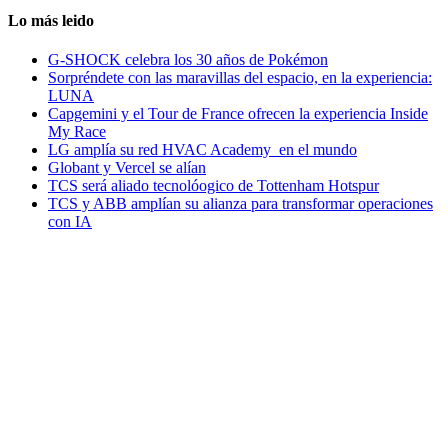
Lo más leido
G-SHOCK celebra los 30 años de Pokémon
Sorpréndete con las maravillas del espacio, en la experiencia:
LUNA
Capgemini y el Tour de France ofrecen la experiencia Inside
My Race
LG amplía su red HVAC Academy en el mundo
Globant y Vercel se alían
TCS será aliado tecnolóogico de Tottenham Hotspur
TCS y ABB amplían su alianza para transformar operaciones
con IA