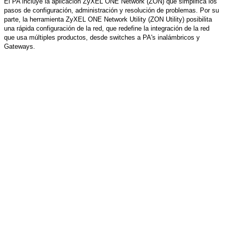
El PA incluye la aplicación ZyXEL ONE Network (ZON) que simplifica los
pasos de configuración, administración y resolución de problemas. Por su
parte, la herramienta
ZyXEL ONE Network Utility
(ZON Utility) posibilita
una rápida configuración de la red, que redefine la integración de la red
que usa múltiples productos, desde switches a PA's inalámbricos y
Gateways.