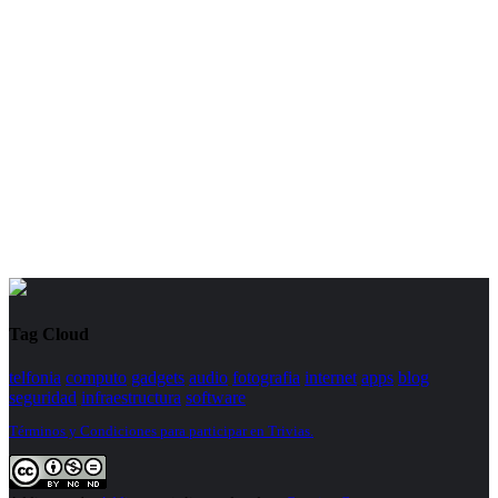
Tag Cloud
telfonia
computo
gadgets
audio
fotografia
internet
apps
blog
seguridad
infraestructura
software
Términos y Condiciones para participar en Trivias.