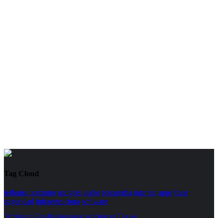
Tag Cloud
telfonia
computo
gadgets
audio
fotografia
internet
apps
blog
seguridad
infraestructura
software
Términos y Condiciones para participar en Trivias.