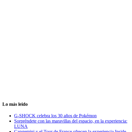
Lo más leido
G-SHOCK celebra los 30 años de Pokémon
Sorpréndete con las maravillas del espacio, en la experiencia:
LUNA
Capgemini y el Tour de France ofrecen la experiencia Inside