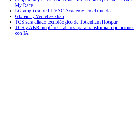
My Race
LG amplía su red HVAC Academy en el mundo
Globant y Vercel se alían
TCS será aliado tecnolóogico de Tottenham Hotspur
TCS y ABB amplían su alianza para transformar operaciones
con IA