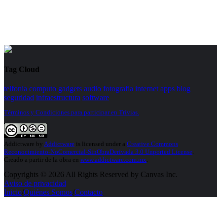
Tag Cloud
telfonia
computo
gadgets
audio
fotografia
internet
apps
blog
seguridad
infraestructura
software
Términos y Condiciones para participar en Trivias.
Addictware
by
Addictware
is licensed under a
Creative Commons
Reconocimiento-NoComercial-SinObraDerivada 3.0 Unported License
.
Creado a partir de la obra en
www.addictware.com.mx
.
Copyrights © 2026 All Rights Reserved by Canvas Inc.
Aviso de privacidad
Inicio
/
Quiénes Somos
/
Contacto