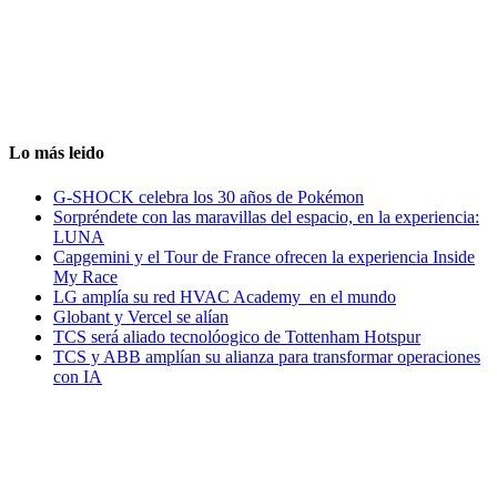
Lo más leido
G-SHOCK celebra los 30 años de Pokémon
Sorpréndete con las maravillas del espacio, en la experiencia:
LUNA
Capgemini y el Tour de France ofrecen la experiencia Inside
My Race
LG amplía su red HVAC Academy en el mundo
Globant y Vercel se alían
TCS será aliado tecnolóogico de Tottenham Hotspur
TCS y ABB amplían su alianza para transformar operaciones
con IA