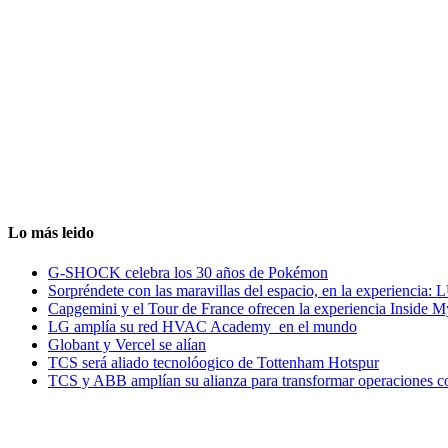
Lo más leido
G-SHOCK celebra los 30 años de Pokémon
Sorpréndete con las maravillas del espacio, en la experiencia
Capgemini y el Tour de France ofrecen la experiencia Inside 
LG amplía su red HVAC Academy en el mundo
Globant y Vercel se alían
TCS será aliado tecnolóogico de Tottenham Hotspur
TCS y ABB amplían su alianza para transformar operaciones c