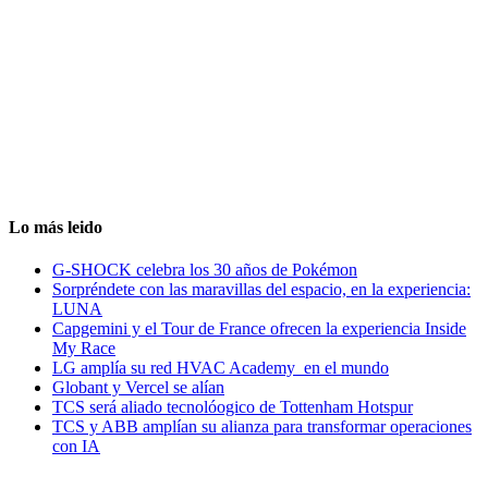
Lo más leido
G-SHOCK celebra los 30 años de Pokémon
Sorpréndete con las maravillas del espacio, en la experiencia:
LUNA
Capgemini y el Tour de France ofrecen la experiencia Inside
My Race
LG amplía su red HVAC Academy en el mundo
Globant y Vercel se alían
TCS será aliado tecnolóogico de Tottenham Hotspur
TCS y ABB amplían su alianza para transformar operaciones
con IA