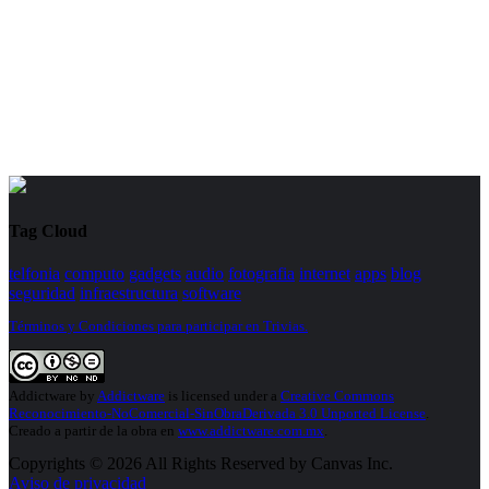
Tag Cloud
telfonia
computo
gadgets
audio
fotografia
internet
apps
blog
seguridad
infraestructura
software
Términos y Condiciones para participar en Trivias.
Addictware
by
Addictware
is licensed under a
Creative Commons
Reconocimiento-NoComercial-SinObraDerivada 3.0 Unported License
.
Creado a partir de la obra en
www.addictware.com.mx
.
Copyrights © 2026 All Rights Reserved by Canvas Inc.
Aviso de privacidad