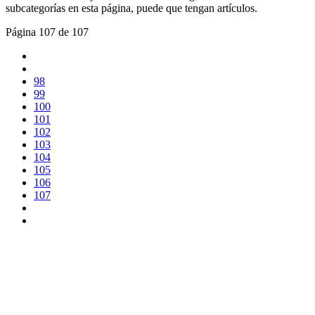
subcategorías en esta página, puede que tengan artículos.
Página 107 de 107
98
99
100
101
102
103
104
105
106
107