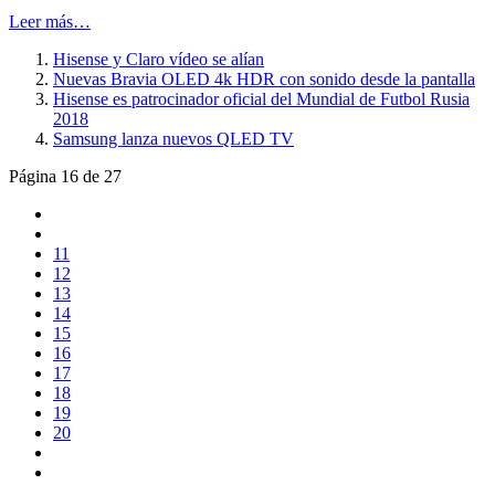
Leer más…
Hisense y Claro vídeo se alían
Nuevas Bravia OLED 4k HDR con sonido desde la pantalla
Hisense es patrocinador oficial del Mundial de Futbol Rusia
2018
Samsung lanza nuevos QLED TV
Página 16 de 27
11
12
13
14
15
16
17
18
19
20