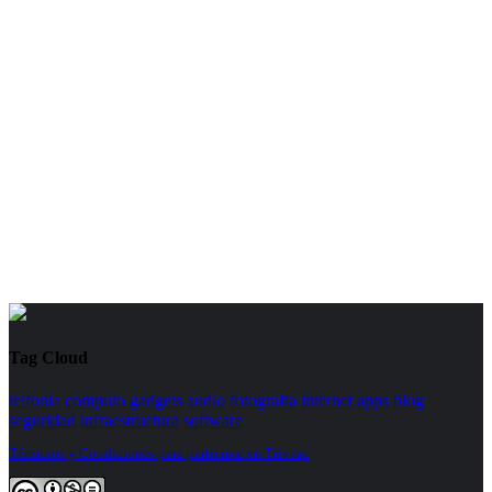
Tag Cloud
telfonia
computo
gadgets
audio
fotografia
internet
apps
blog
seguridad
infraestructura
software
Términos y Condiciones para participar en Trivias.