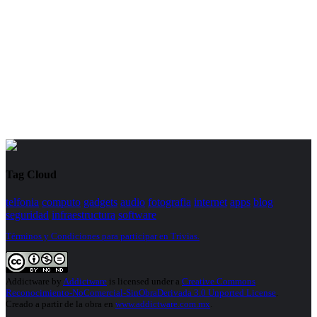
Tag Cloud
telfonia
computo
gadgets
audio
fotografia
internet
apps
blog
seguridad
infraestructura
software
Términos y Condiciones para participar en Trivias.
Addictware
by
Addictware
is licensed under a
Creative Commons
Reconocimiento-NoComercial-SinObraDerivada 3.0 Unported License
.
Creado a partir de la obra en
www.addictware.com.mx
.