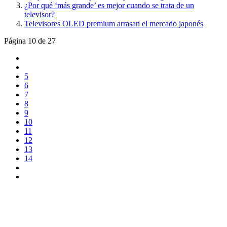
¿Por qué ‘más grande’ es mejor cuando se trata de un
televisor?
Televisores OLED premium arrasan el mercado japonés
Página 10 de 27
5
6
7
8
9
10
11
12
13
14