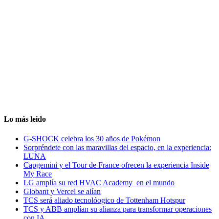
Lo más leido
G-SHOCK celebra los 30 años de Pokémon
Sorpréndete con las maravillas del espacio, en la experiencia:
LUNA
Capgemini y el Tour de France ofrecen la experiencia Inside
My Race
LG amplía su red HVAC Academy en el mundo
Globant y Vercel se alían
TCS será aliado tecnolóogico de Tottenham Hotspur
TCS y ABB amplían su alianza para transformar operaciones
con IA