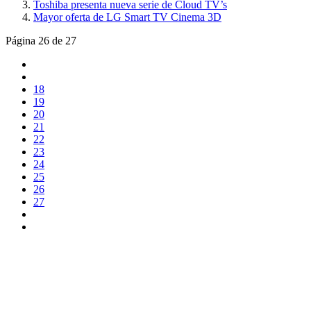
Toshiba presenta nueva serie de Cloud TV’s
Mayor oferta de LG Smart TV Cinema 3D
Página 26 de 27
18
19
20
21
22
23
24
25
26
27