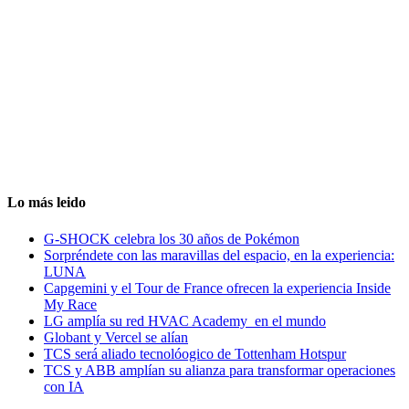
Lo más leido
G-SHOCK celebra los 30 años de Pokémon
Sorpréndete con las maravillas del espacio, en la experiencia:
LUNA
Capgemini y el Tour de France ofrecen la experiencia Inside
My Race
LG amplía su red HVAC Academy en el mundo
Globant y Vercel se alían
TCS será aliado tecnolóogico de Tottenham Hotspur
TCS y ABB amplían su alianza para transformar operaciones
con IA