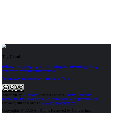
Tag Cloud
telfonia
computo
gadgets
audio
fotografia
internet
apps
blog
seguridad
infraestructura
software
Términos y Condiciones para participar en Trivias.
Addictware
by
Addictware
is licensed under a
Creative Commons
Reconocimiento-NoComercial-SinObraDerivada 3.0 Unported License
.
Creado a partir de la obra en
www.addictware.com.mx
.
Copyrights © 2026 All Rights Reserved by Canvas Inc.