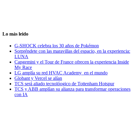
Lo más leido
G-SHOCK celebra los 30 años de Pokémon
Sorpréndete con las maravillas del espacio, en la experiencia:
LUNA
Capgemini y el Tour de France ofrecen la experiencia Inside
My Race
LG amplía su red HVAC Academy en el mundo
Globant y Vercel se alían
TCS será aliado tecnolóogico de Tottenham Hotspur
TCS y ABB amplían su alianza para transformar operaciones
con IA