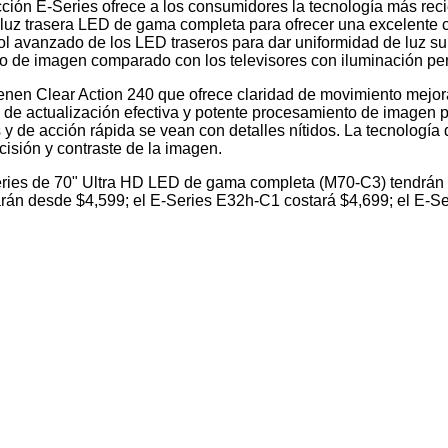
ección E-Series ofrece a los consumidores la tecnología más rec
n luz trasera LED de gama completa para ofrecer una excelente 
l avanzado de los LED traseros para dar uniformidad de luz su
o de imagen comparado con los televisores con iluminación per
ienen Clear Action 240 que ofrece claridad de movimiento mejo
de actualización efectiva y potente procesamiento de imagen p
 de acción rápida se vean con detalles nítidos. La tecnología de
cisión y contraste de la imagen.
eries de 70" Ultra HD LED de gama completa (M70-C3) tendrán
n desde $4,599; el E-Series E32h-C1 costará $4,699; el E-Se