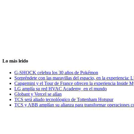
Lo más leido
G-SHOCK celebra los 30 años de Pokémon
Sorpréndete con las maravillas del espacio, en la experiencia
Capgemini y el Tour de France ofrecen la experiencia Inside 
LG amplía su red HVAC Academy en el mundo
Globant y Vercel se alían
TCS será aliado tecnolóogico de Tottenham Hotspur
TCS y ABB amplían su alianza para transformar operaciones c