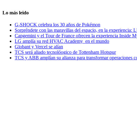
Lo más leido
G-SHOCK celebra los 30 años de Pokémon
Sorpréndete con las maravillas del espacio, en la experiencia
Capgemini y el Tour de France ofrecen la experiencia Inside 
LG amplía su red HVAC Academy en el mundo
Globant y Vercel se alían
TCS será aliado tecnolóogico de Tottenham Hotspur
TCS y ABB amplían su alianza para transformar operaciones c