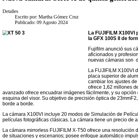
Detalles
Escrito por:
Martha Gómez Cruz
Publicado: 09 Agosto 2024
La
FUJIFILM X100VI p
la GFX 100S II de fo
Fujifilm anunció sus 
aficionados y profesio
nuevas cámaras son de
La FUJIFILM X100VI de 
placa superior de alumi
cambiar los ajustes de
ofrece 1,62 millones de
avanzado ofrece encuadrar imágenes fácilmente, y su opción 
esquina del visor. Su objetivo de precisión óptica de 23mmF2
borde a borde.
La cámara X100VI incluye 20 modos de Simulación de Película
películas fotográficas clásicas. La cámara tiene un precio 
La cámara mirrorless FUJIFILM X-T50 ofrece una resolución d
de situaciones y escenarios; posee enfoque automático impulsa