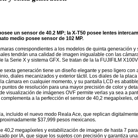
osee un sensor de 40.2 MP; la X-T50 posee lentes intercam
rmato medio posee sensor de 102 MP.
cámaras
correspondientes a los modelos de quinta generación y s
nales tendrán una calidad de imagen inigualable con las cámar
 la Serie X y sistema GFX. Se tratan de la la FUJIFILM X100VI
sexta generación tiene un diseño elegante y peso ligero con a
nio, diales mecanizados y exterior táctil. Los diales de la placa f
 la cámara en cualquier momento, y su pantalla LCD es abatible
 puntos de resolución para una mayor precisión de color y detal
de visualización de imágenes OVF permite verlas ya sea a pant
, complementa a la perfección el sensor de 40,2 megapíxeles, o
, incluido el nuevo modo Reala Ace, que replican digitalmente
de aproximadamente $37,999 pesos mexicanos.
e 40,2 megapíxeles y estabilización de imagen de hasta 7 para
do por IA, que sigue los sujetos con precisión y garantiza una i