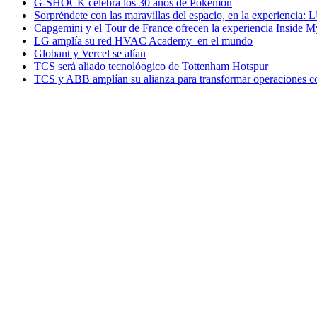
G-SHOCK celebra los 30 años de Pokémon
Sorpréndete con las maravillas del espacio, en la experiencia
Capgemini y el Tour de France ofrecen la experiencia Inside 
LG amplía su red HVAC Academy en el mundo
Globant y Vercel se alían
TCS será aliado tecnolóogico de Tottenham Hotspur
TCS y ABB amplían su alianza para transformar operaciones c