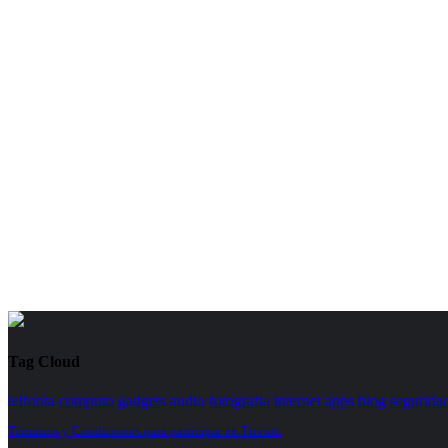
Tag Cloud
telfonia
computo
gadgets
audio
fotografia
internet
apps
blog
segurida
Términos y Condiciones para participar en Trivias.