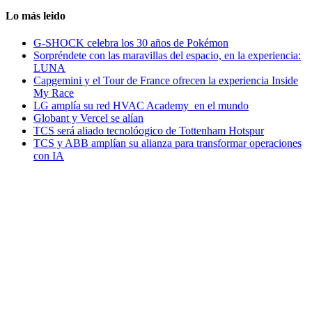
Lo más leido
G-SHOCK celebra los 30 años de Pokémon
Sorpréndete con las maravillas del espacio, en la experiencia:
LUNA
Capgemini y el Tour de France ofrecen la experiencia Inside
My Race
LG amplía su red HVAC Academy en el mundo
Globant y Vercel se alían
TCS será aliado tecnolóogico de Tottenham Hotspur
TCS y ABB amplían su alianza para transformar operaciones
con IA