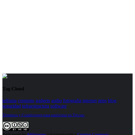
Tag Cloud
telfonia
computo
gadgets
audio
fotografia
internet
apps
blog
seguridad
infraestructura
software
Términos y Condiciones para participar en Trivias.
Addictware
by
Addictware
is licensed under a
Creative Commons