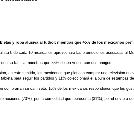
etas y ropa alusiva al futbol; mientras que 45% de los mexicanos prefie
alista 8 de cada 10 mexicanos aprovechará las promociones asociadas al Mund
o con su familia, mientras que 35% desea verlos con sus amigos.
isión, en este sentido, los mexicanos que planean comprar una televisión nu
tableta para seguir los partidos y 11% coleccionará el álbum de estampas de
n comprarían su camiseta, 16% de los mexicanos respondieron que les gustarí
promociones (70%); por la comodidad que representa (31%), por el envío a do