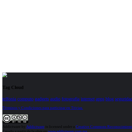
Tag Cloud
telfonia
computo
gadgets
audio
fotografia
internet
apps
blog
segurida
Términos y Condiciones para participar en Trivias.
Addictware
by
Addictware
is licensed under a
Creative Commons Reconocimiento
Creado a partir de la obra en
www.addictware.com.mx
.