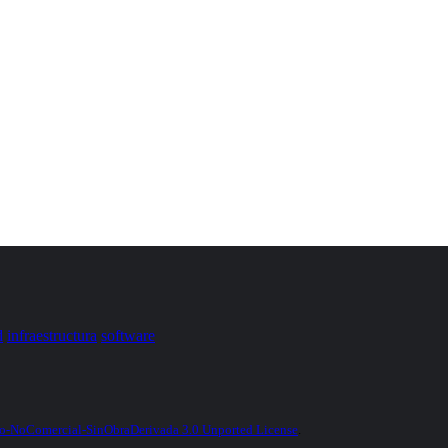
d
infraestructura
software
-NoComercial-SinObraDerivada 3.0 Unported License
.