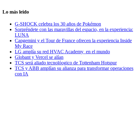
Lo más leido
G-SHOCK celebra los 30 años de Pokémon
Sorpréndete con las maravillas del espacio, en la experiencia:
LUNA
Capgemini y el Tour de France ofrecen la experiencia Inside
My Race
LG amplía su red HVAC Academy en el mundo
Globant y Vercel se alían
TCS será aliado tecnolóogico de Tottenham Hotspur
TCS y ABB amplían su alianza para transformar operaciones
con IA