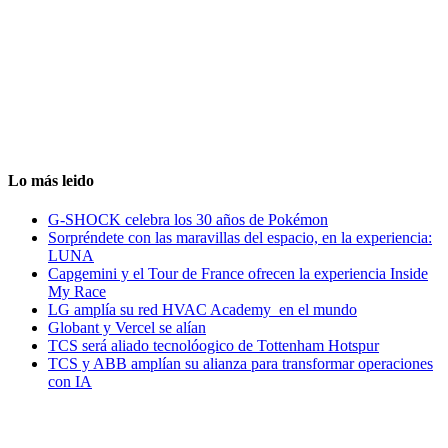
Lo más leido
G-SHOCK celebra los 30 años de Pokémon
Sorpréndete con las maravillas del espacio, en la experiencia:
LUNA
Capgemini y el Tour de France ofrecen la experiencia Inside
My Race
LG amplía su red HVAC Academy en el mundo
Globant y Vercel se alían
TCS será aliado tecnolóogico de Tottenham Hotspur
TCS y ABB amplían su alianza para transformar operaciones
con IA