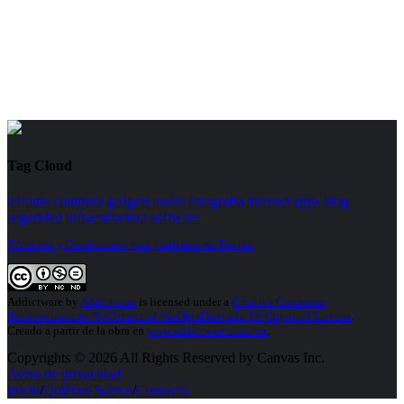
Tag Cloud
telfonia
computo
gadgets
audio
fotografia
internet
apps
blog
seguridad
infraestructura
software
Términos y Condiciones para participar en Trivias.
Addictware
by
Addictware
is licensed under a
Creative Commons
Reconocimiento-NoComercial-SinObraDerivada 3.0 Unported License
.
Creado a partir de la obra en
www.addictware.com.mx
.
Copyrights © 2026 All Rights Reserved by Canvas Inc.
Aviso de privacidad
Inicio
/
Quiénes Somos
/
Contacto