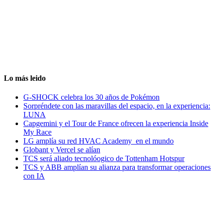
Lo más leido
G-SHOCK celebra los 30 años de Pokémon
Sorpréndete con las maravillas del espacio, en la experiencia:
LUNA
Capgemini y el Tour de France ofrecen la experiencia Inside
My Race
LG amplía su red HVAC Academy en el mundo
Globant y Vercel se alían
TCS será aliado tecnolóogico de Tottenham Hotspur
TCS y ABB amplían su alianza para transformar operaciones
con IA