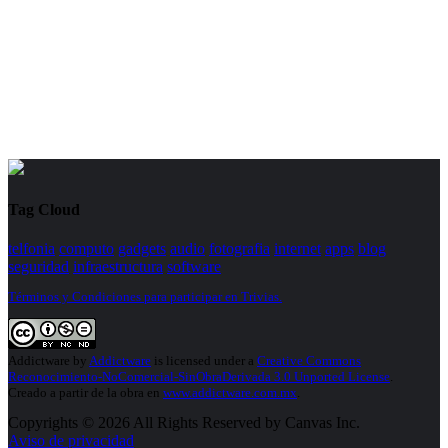
Tag Cloud
telfonia
computo
gadgets
audio
fotografia
internet
apps
blog
seguridad
infraestructura
software
Términos y Condiciones para participar en Trivias.
Addictware
by
Addictware
is licensed under a
Creative Commons
Reconocimiento-NoComercial-SinObraDerivada 3.0 Unported License
.
Creado a partir de la obra en
www.addictware.com.mx
.
Copyrights © 2026 All Rights Reserved by Canvas Inc.
Aviso de privacidad