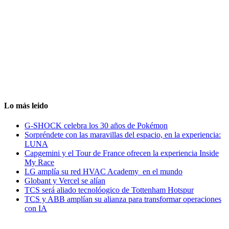
Lo más leido
G-SHOCK celebra los 30 años de Pokémon
Sorpréndete con las maravillas del espacio, en la experiencia:
LUNA
Capgemini y el Tour de France ofrecen la experiencia Inside
My Race
LG amplía su red HVAC Academy en el mundo
Globant y Vercel se alían
TCS será aliado tecnolóogico de Tottenham Hotspur
TCS y ABB amplían su alianza para transformar operaciones
con IA