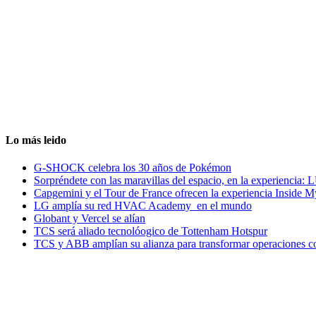
Lo más leido
G-SHOCK celebra los 30 años de Pokémon
Sorpréndete con las maravillas del espacio, en la experiencia
Capgemini y el Tour de France ofrecen la experiencia Inside 
LG amplía su red HVAC Academy en el mundo
Globant y Vercel se alían
TCS será aliado tecnolóogico de Tottenham Hotspur
TCS y ABB amplían su alianza para transformar operaciones c