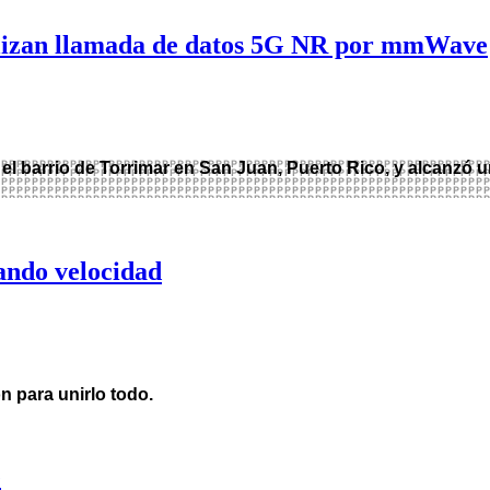
lizan llamada de datos 5G NR por mmWave
 el barrio de Torrimar en San Juan, Puerto Rico, y alcanz
nando velocidad
n para unirlo todo.
e