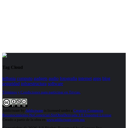
Tag Cloud
telfonia
computo
gadgets
audio
fotografia
internet
apps
blog
seguridad
infraestructura
software
Términos y Condiciones para participar en Trivias.
Addictware
by
Addictware
is licensed under a
Creative Commons
Reconocimiento-NoComercial-SinObraDerivada 3.0 Unported License
.
Creado a partir de la obra en
www.addictware.com.mx
.