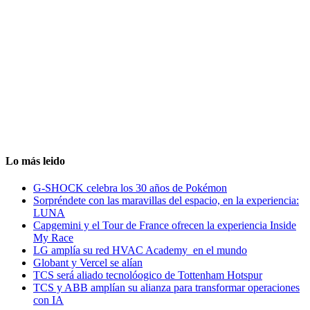
Lo más leido
G-SHOCK celebra los 30 años de Pokémon
Sorpréndete con las maravillas del espacio, en la experiencia:
LUNA
Capgemini y el Tour de France ofrecen la experiencia Inside
My Race
LG amplía su red HVAC Academy en el mundo
Globant y Vercel se alían
TCS será aliado tecnolóogico de Tottenham Hotspur
TCS y ABB amplían su alianza para transformar operaciones
con IA