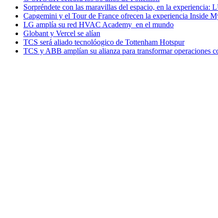
Sorpréndete con las maravillas del espacio, en la experiencia
Capgemini y el Tour de France ofrecen la experiencia Inside 
LG amplía su red HVAC Academy en el mundo
Globant y Vercel se alían
TCS será aliado tecnolóogico de Tottenham Hotspur
TCS y ABB amplían su alianza para transformar operaciones c