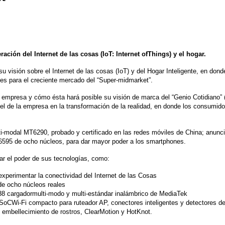
ación del Internet de las cosas (IoT: Internet ofThings) y el hogar.
sión sobre el Internet de las cosas (IoT) y del Hogar Inteligente, en donde 
les para el creciente mercado del “Super-midmarket”.
a empresa y cómo ésta hará posible su visión de marca del “Genio Cotidiano”
apel de la empresa en la transformación de la realidad, en donde los consumid
-modal MT6290, probado y certificado en las redes móviles de China; anunció
6595 de ocho núcleos, para dar mayor poder a los smartphones.
ar el poder de sus tecnologías, como:
perimentar la conectividad del Internet de las Cosas
de ocho núcleos reales
188 cargadormulti-modo y multi-estándar inalámbrico de MediaTek
un SoCWi-Fi compacto para ruteador AP, conectores inteligentes y detectores 
l embellecimiento de rostros, ClearMotion y HotKnot.