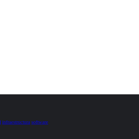
d
infraestructura
software