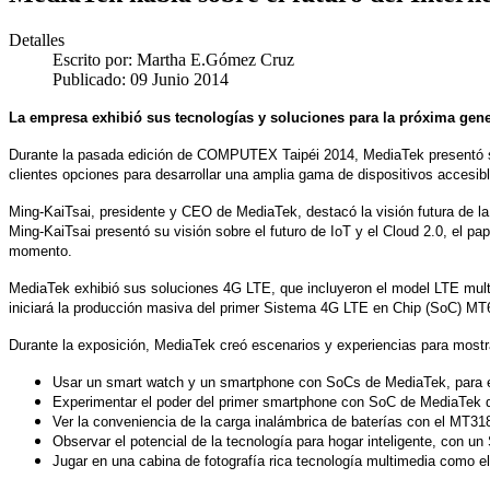
Detalles
Escrito por:
Martha E.Gómez Cruz
Publicado: 09 Junio 2014
La empresa exhibió sus tecnologías y soluciones para
la próxima gener
Durante la pasada edición de COMPUTEX Taipéi 2014, MediaTek presentó su vi
clientes opciones para desarrollar una amplia gama de dispositivos accesib
Ming-KaiTsai, presidente y CEO de MediaTek, destacó la visión futura de l
Ming-KaiTsai presentó su visión sobre el futuro de IoT y el Cloud 2.0, el p
momento.
MediaTek exhibió sus soluciones 4G LTE, que incluyeron el model LTE multi
iniciará la producción masiva del primer Sistema 4G LTE en Chip (SoC) MT
Durante la exposición, MediaTek creó escenarios y experiencias para mostr
Usar un smart watch y un smartphone con SoCs de MediaTek, para ex
Experimentar el poder del primer smartphone con SoC de MediaTek 
Ver la conveniencia de la carga inalámbrica de baterías con el MT3
Observar el potencial de la tecnología para hogar inteligente, con 
Jugar en una cabina de fotografía rica tecnología multimedia como e