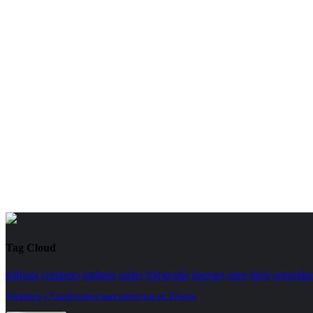
Tag Cloud
telfonia
computo
gadgets
audio
fotografia
internet
apps
blog
segurida
Términos y Condiciones para participar en Trivias.